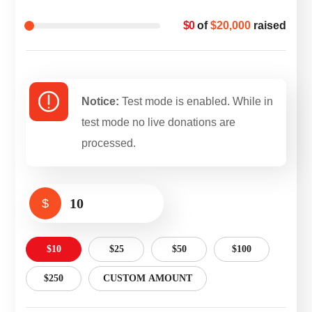
$0
of
$20,000
raised
Notice:
Test mode is enabled. While in
test mode no live donations are
processed.
$
$10
$25
$50
$100
$250
CUSTOM AMOUNT