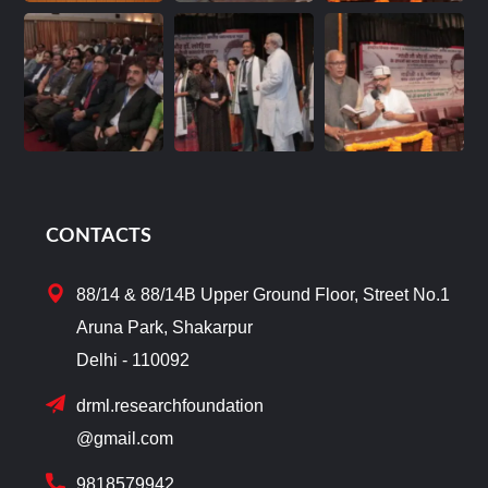
CONTACTS
88/14 & 88/14B Upper Ground Floor, Street No.1
Aruna Park, Shakarpur
Delhi - 110092
drml.researchfoundation
@gmail.com
9818579942