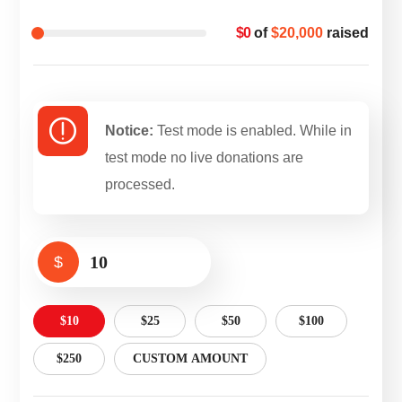
$0
of
$20,000
raised
Notice:
Test mode is enabled. While in
test mode no live donations are
processed.
$
$10
$25
$50
$100
$250
CUSTOM AMOUNT