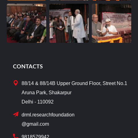
CONTACTS
88/14 & 88/14B Upper Ground Floor, Street No.1
Aruna Park, Shakarpur
Delhi - 110092
drml.researchfoundation
@gmail.com
9818579942