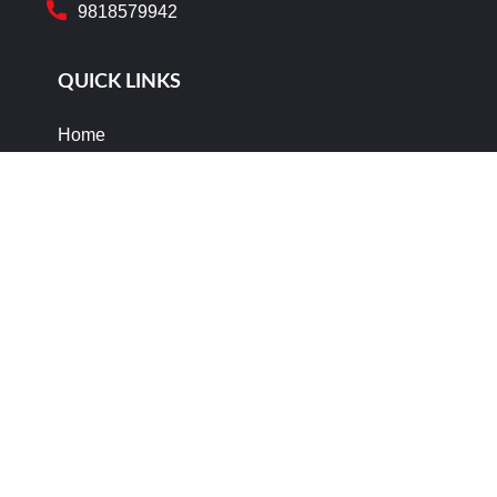
9818579942
QUICK LINKS
Home
About Us
Publication
Blogs
ARCHIVES
Events
MEDIA